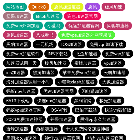
网站地图
QuickQ
旋风加速度器
旋风
旋风加速
坚果加速器
tiktok加速器
狗急加速器官网
免费vqn外网加速
小蓝鸟
优途加速器官网
风驰加速器
旋风加速器
八戒看书
免费vps加速器外网苹果版
黑豹加速器
一元机场
IOS加速器
免费vqn加速下载
免费vqn加速软件
INS下载站
飞鱼加速器
免费vqn加速
加速器试用一天
旋风加速器
蜜蜂加速器
vp加速器
ins加速器
黑洞加速噐
苹果免费vqn加速
云帆加速器
海外加速器试用一小时
小猫咪ciash加速器
大象加速器
蚂蚁npv加速器
优途加速器官网
闪电猫加速器
6513下载站
快连npv加速器
黑洞官网
极光加速器
蚂蚁vp加速器官网
IOS-VPN
巴伯下载站
快连vn破解版
2023免费加速神器
芒果加速器
黑洞vp永久加速器
蜜蜂加速器
西柚加速器
十大免费网络加速神器
黑洞永久加速器
神灯vp加速器官网
猎豹vp加速器官网