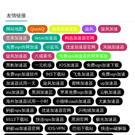
友情链接
网站地图
QuickQ
旋风加速度器
旋风
旋风加速
坚果加速器
tiktok加速器
狗急加速器官网
免费vqn外网加速
小蓝鸟
优途加速器官网
风驰加速器
旋风加速器
八戒看书
免费vps加速器外网苹果版
黑豹加速器
一元机场
IOS加速器
免费vqn加速下载
免费vqn加速软件
INS下载站
飞鱼加速器
免费vqn加速
加速器试用一天
旋风加速器
蜜蜂加速器
vp加速器
ins加速器
黑洞加速噐
苹果免费vqn加速
云帆加速器
海外加速器试用一小时
小猫咪ciash加速器
大象加速器
蚂蚁npv加速器
优途加速器官网
闪电猫加速器
6513下载站
快连npv加速器
黑洞官网
极光加速器
蚂蚁vp加速器官网
IOS-VPN
巴伯下载站
快连vn破解版