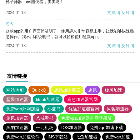
梯子神器，ins随便看，美美哒！
2024-01-13
支持
[0]
反对
[0]
游客
这款app的用户界面简洁明了，使用起来非常容易上手，让我能够快速熟
悉操作。我不用看说明书，就可以轻松使用这款app。
2024-01-13
支持
[0]
反对
[0]
友情链接
网站地图
QuickQ
旋风加速度器
旋风
旋风加速
坚果加速器
tiktok加速器
狗急加速器官网
免费vqn外网加速
小蓝鸟
优途加速器官网
风驰加速器
旋风加速器
八戒看书
免费vps加速器外网苹果版
黑豹加速器
一元机场
IOS加速器
免费vqn加速下载
免费vqn加速软件
INS下载站
飞鱼加速器
免费vqn加速