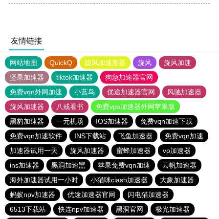
友情链接
网站地图
QuickQ
旋风加速度器
旋风
旋风加速
坚果加速器
tiktok加速器
狗急加速器官网
免费vqn外网加速
小蓝鸟
优途加速器官网
风驰加速器
旋风加速器
八戒看书
免费vps加速器外网苹果版
黑豹加速器
一元机场
IOS加速器
免费vqn加速下载
免费vqn加速软件
INS下载站
飞鱼加速器
免费vqn加速
加速器试用一天
旋风加速器
蜜蜂加速器
vp加速器
ins加速器
黑洞加速噐
苹果免费vqn加速
云帆加速器
海外加速器试用一小时
小猫咪ciash加速器
大象加速器
蚂蚁npv加速器
优途加速器官网
闪电猫加速器
6513下载站
快连npv加速器
黑洞官网
极光加速器