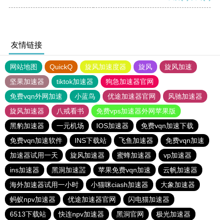
友情链接
网站地图
QuickQ
旋风加速度器
旋风
旋风加速
坚果加速器
tiktok加速器
狗急加速器官网
免费vqn外网加速
小蓝鸟
优途加速器官网
风驰加速器
旋风加速器
八戒看书
免费vps加速器外网苹果版
黑豹加速器
一元机场
IOS加速器
免费vqn加速下载
免费vqn加速软件
INS下载站
飞鱼加速器
免费vqn加速
加速器试用一天
旋风加速器
蜜蜂加速器
vp加速器
ins加速器
黑洞加速噐
苹果免费vqn加速
云帆加速器
海外加速器试用一小时
小猫咪ciash加速器
大象加速器
蚂蚁npv加速器
优途加速器官网
闪电猫加速器
6513下载站
快连npv加速器
黑洞官网
极光加速器