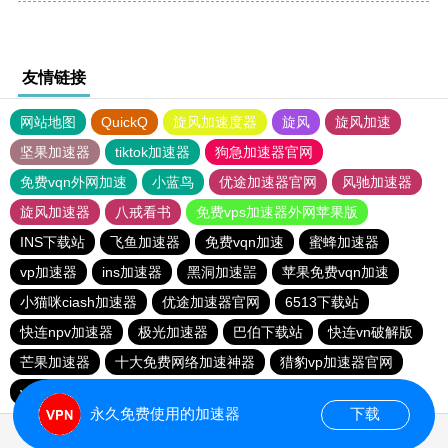
友情链接
网站地图
QuickQ
旋风加速度器
旋风
旋风加速
坚果加速器
tiktok加速器
狗急加速器官网
免费vqn外网加速
小蓝鸟
优途加速器官网
风驰加速器
旋风加速器
八戒看书
免费vps加速器外网苹果版
INS下载站
飞鱼加速器
免费vqn加速
蜜蜂加速器
vp加速器
ins加速器
黑洞加速噐
苹果免费vqn加速
小猫咪ciash加速器
优途加速器官网
6513下载站
快连npv加速器
极光加速器
巴伯下载站
快连vn破解版
芒果加速器
十大免费网络加速神器
猎豹vp加速器官网
vp免费加速
永久免费使用的加速器
下载