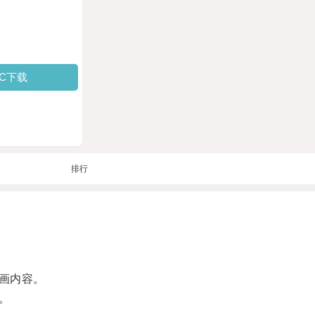
PC下载
排行
画内容。
。