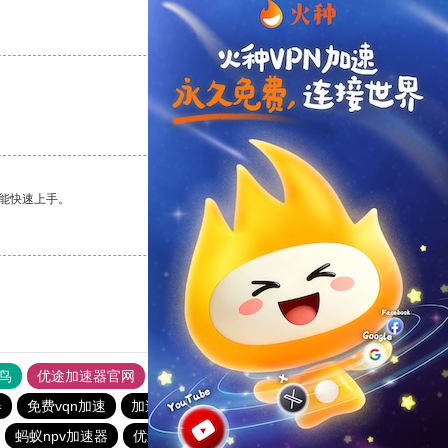
支持
[0]
反对
[0]
支持
[0]
反对
[0]
能快速上手。
支持
[0]
反对
[0]
鸟
优途加速器官网
风驰加速器
旋风加速器
八戒看书
器
免费vqn加速
加速器试用一天
旋风加速器
蜜蜂加速器
蚂蚁npv加速器
优途加速器官网
闪电猫加速器