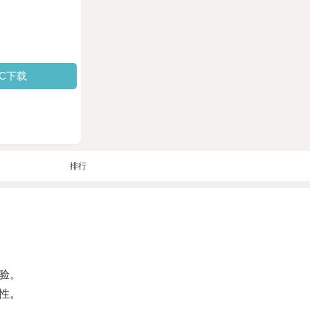
PC下载
排行
验。
性。