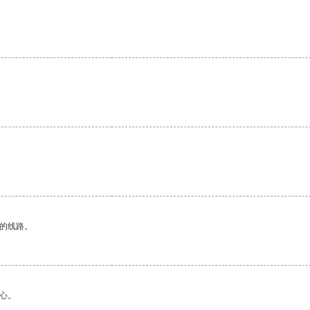
。
区的线路。
心。