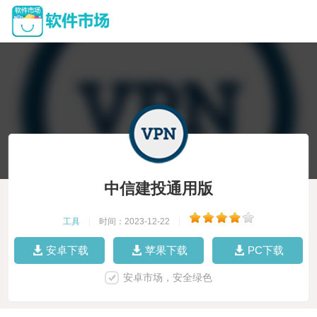
中信建投通用版
工具
|
时间：2023-12-22
|
安卓下载
苹果下载
PC下载
安卓市场，安全绿色