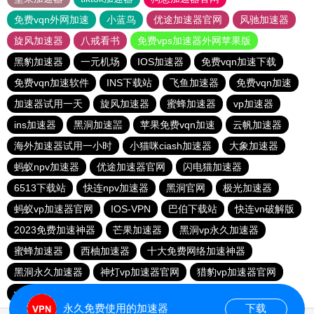
免费vqn外网加速
小蓝鸟
优途加速器官网
风驰加速器
旋风加速器
八戒看书
免费vps加速器外网苹果版
黑豹加速器
一元机场
IOS加速器
免费vqn加速下载
免费vqn加速软件
INS下载站
飞鱼加速器
免费vqn加速
加速器试用一天
旋风加速器
蜜蜂加速器
vp加速器
ins加速器
黑洞加速噐
苹果免费vqn加速
云帆加速器
海外加速器试用一小时
小猫咪ciash加速器
大象加速器
蚂蚁npv加速器
优途加速器官网
闪电猫加速器
6513下载站
快连npv加速器
黑洞官网
极光加速器
蚂蚁vp加速器官网
IOS-VPN
巴伯下载站
快连vn破解版
2023免费加速神器
芒果加速器
黑洞vp永久加速器
蜜蜂加速器
西柚加速器
十大免费网络加速神器
黑洞永久加速器
神灯vp加速器官网
猎豹vp加速器官网
vp免费加速
永久免费使用的加速器
下载