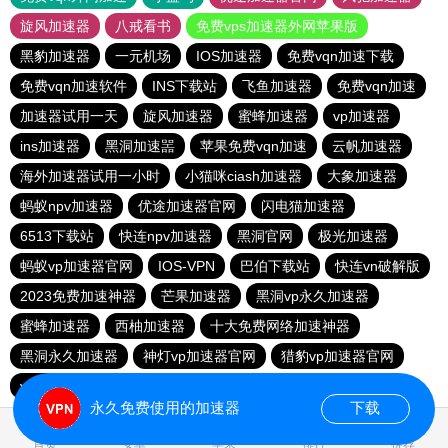
旋风加速器
八戒看书
免费vps加速器外网苹果版
黑豹加速器
一元机场
IOS加速器
免费vqn加速下载
免费vqn加速软件
INS下载站
飞鱼加速器
免费vqn加速
加速器试用一天
旋风加速器
蜜蜂加速器
vp加速器
ins加速器
黑洞加速噐
苹果免费vqn加速
云帆加速器
海外加速器试用一小时
小猫咪ciash加速器
大象加速器
蚂蚁npv加速器
优途加速器官网
闪电猫加速器
6513下载站
快连npv加速器
黑洞官网
极光加速器
蚂蚁vp加速器官网
IOS-VPN
巴伯下载站
快连vn破解版
2023免费加速神器
芒果加速器
黑洞vp永久加速器
蜜蜂加速器
西柚加速器
十大免费网络加速神器
黑洞永久加速器
神灯vp加速器官网
猎豹vp加速器官网
vp免费加速
永久免费使用的加速器
下载
0.612042s
首页
安卓
苹果
排行
推荐